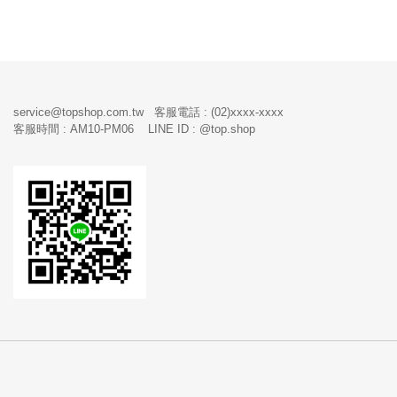
service@topshop.com.tw 客服電話 : (02)xxxx-xxxx
客服時間 : AM10-PM06 LINE ID : @top.shop