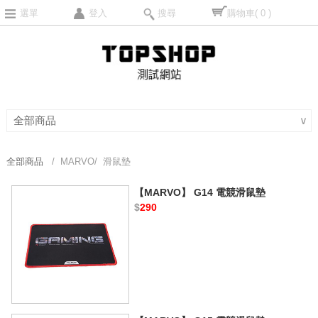
選單
登入
搜尋
購物車
( 0 )
全部商品
∨
全部商品
/ MARVO/ 滑鼠墊
【MARVO】 G14 電競滑鼠墊
$
290